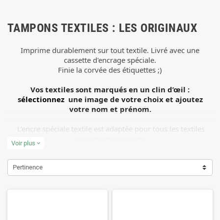
TAMPONS TEXTILES : LES ORIGINAUX
Imprime durablement sur tout textile. Livré avec une
cassette d'encrage spéciale.
Finie la corvée des étiquettes ;)
Vos textiles sont marqués en un clin d’œil :
s
électionnez
une image de votre choix et ajoutez
votre nom et prénom.
L’encre spéciale textile est adaptée pour tous les textiles
absorbants courants
Voir plus
expand_more
tels que le coton, le polyester et les tissus mélangés.
L'encre résiste jusqu'au 9ème lavage à 90°, 25ème à 60° et
jusqu'au 40ème lavage à 30°.
Pertinence