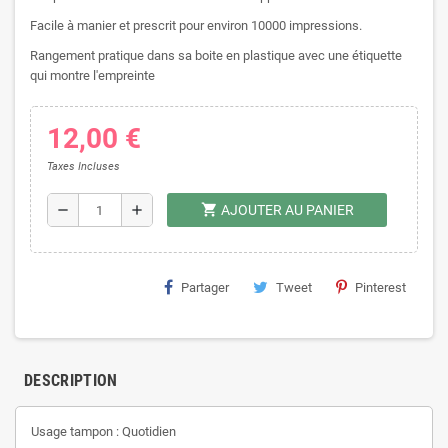
Facile à manier et prescrit pour environ 10000 impressions.
Rangement pratique dans sa boite en plastique avec une étiquette
qui montre l'empreinte
12,00 €
Taxes Incluses
shopping_cart
remove
add
AJOUTER AU PANIER
Partager
Tweet
Pinterest
DESCRIPTION
Usage tampon : Quotidien