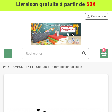
Livraison gratuite à partir de
50€
person
Connexion
0
view_headline
search
chevron_right
TAMPON TEXTILE Chat 38 x 14 mm personnalisable